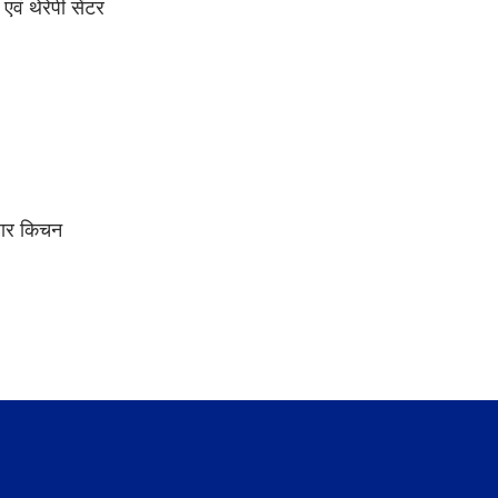
वं थेरेपी सेंटर
हार किचन