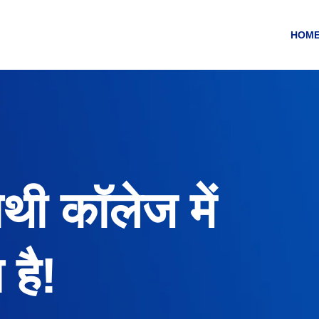
HOM
ैथी कॉलेज में
है!